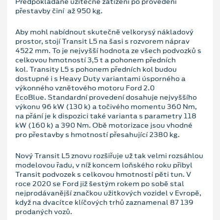
Předpokládané užitečné zatížení po provedení
přestavby činí až 950 kg.
Aby mohl nabídnout skutečně velkorysý nákladový
prostor, stojí Transit L5 na šasi s rozvorem náprav
4522 mm. To je nejvyšší hodnota ze všech podvozků s
celkovou hmotností 3,5 t a pohonem předních
kol. Transity L5 s pohonem předních kol budou
dostupné i s Heavy Duty variantami úsporného a
výkonného vznětového motoru Ford 2.0
EcoBlue. Standardní provedení dosahuje nejvyššího
výkonu 96 kW (130 k) a točivého momentu 360 Nm,
na přání je k dispozici také varianta s parametry 118
kW (160 k) a 390 Nm. Obě motorizace jsou vhodné
pro přestavby s hmotností přesahující 2380 kg.
Nový Transit L5 znovu rozšiřuje už tak velmi rozsáhlou
modelovou řadu, v níž koncem loňského roku přibyl
Transit podvozek s celkovou hmotností pěti tun. V
roce 2020 se Ford již šestým rokem po sobě stal
nejprodávanější značkou užitkových vozidel v Evropě,
když na dvacítce klíčových trhů zaznamenal 87 139
prodaných vozů.