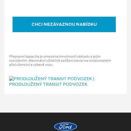
CHCI NEZÁVAZNOU NABÍDKU
Přepravní kapacita je omezena hmotností nákladu a jejím
rozložením. Maximální užitečné zatížení závisí na instalovaném
příslušenství a výbavě vozu.