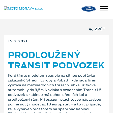
ZPĚT
15. 2. 2021
PRODLOUŽENÝ
TRANSIT PODVOZEK
Ford tímto modelem reaguje na silnou poptávku
zákazníků Střední Evropy a Pobaltí, kde řada firem
využívá na mezinárodních trasách lehké užitkové
automobily do 3,5 t. Novinka s označením Transit L5
podvozek s kabinou má pohon předních kol a
prodloužený rám. Při osazení plachtovou nástavbou
pojme nový model až 10 europalet – a to i v případě,
že je vybaven prostorem na spaní nad kabinou.