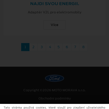
NAJDI SVOU ENERGII.
Adaptér V2L pro elektromobily
Více
1
2
3
4
5
6
7
8
Copyright ©2026 MOTO MORAVA s.r.o.
Obchodní podmínky
Ochrana osobních údajů
Tato stránka používá cookies, které slouží pro zlepšení uživatelského