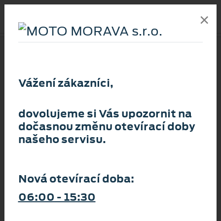
×
ZPĚT
NOVINKY
Vážení zákazníci,
6. 8. 2026
dovolujeme si Vás upozornit na
FORD DÁVÁ ČESKÝ FOTBAL DO
dočasnou změnu otevírací doby
POHYBU
našeho servisu.
Více
Nová otevírací doba:
06:00 - 15:30
24. 7. 2026