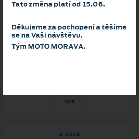
Tato změna platí od 15.06.
WELLNESS ZA VOLANTEM
Ruce z volantu, oči na vozovce, klidnější hlava
Děkujeme za pochopení a těšíme
Více
se na Vaši návštěvu.
Tým MOTO MORAVA.
14. 7. 2026
CESTOVATEL JARDA HAVELKA
spoléhá na Tourneo Custom
Více
23. 6. 2026