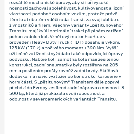
rozsáhlé mechanické úpravy, aby si i při vysoké
nosnosti zachoval spolehlivost, kultivovanost a jízdní
vlastnosti podobné osobním vozům, protože právě
těmto atributům vděčí řada Transit za svoji oblibu u
živnostníků a firem. Všechny varianty „pětitunového“
Transitu mají kvůli optimální trakci při plném zatížení
pohon zadních kol. Vznětový motor EcoBlue v
provedení Heavy Duty Truck (HDT) dosahuje výkonu
125 kW (170 k) a točivého momentu 390 Nm. Vyšší
užitečné zatížení si vyžádalo také odpovídající úpravy
podvozku. Náboje kol i samotná kola mají zesílenou
konstrukci, zadní pneumatiky byly rozšířeny na 205
mm a posílením prošly rovněž zadní brzdy. Skříňová
dodávka má navíc vyztuženou konstrukci karoserie v
horní části. S „pětitunovým“ Transitem dále poprvé
přichází do Evropy zesílená zadní náprava o nosnosti 3
500 kg, která již prokázala svoji robustnost a
odolnost v severoamerických variantách Transitu.