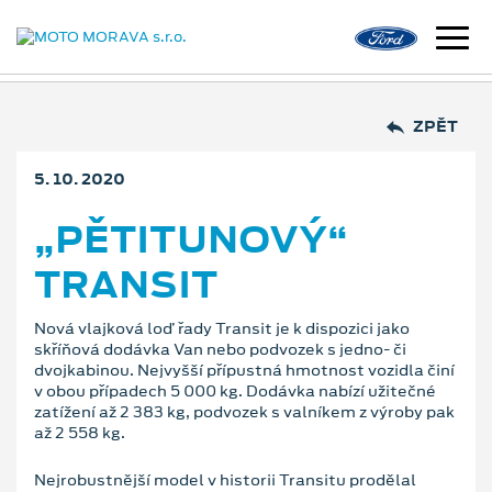
ZPĚT
5. 10. 2020
„PĚTITUNOVÝ“
TRANSIT
Nová vlajková loď řady Transit je k dispozici jako
skříňová dodávka Van nebo podvozek s jedno- či
dvojkabinou. Nejvyšší přípustná hmotnost vozidla činí
v obou případech 5 000 kg. Dodávka nabízí užitečné
zatížení až 2 383 kg, podvozek s valníkem z výroby pak
až 2 558 kg.
Nejrobustnější model v historii Transitu prodělal