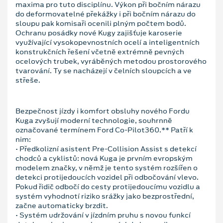
maxima pro tuto disciplínu. Výkon při bočním nárazu
do deformovatelné překážky i při bočním nárazu do
sloupu pak komisaři ocenili plným počtem bodů.
Ochranu posádky nové Kugy zajišťuje karoserie
využívající vysokopevnostních ocelí a inteligentních
konstrukčních řešení včetně extrémně pevných
ocelových trubek, vyráběných metodou prostorového
tvarování. Ty se nacházejí v čelních sloupcích a ve
střeše.
Bezpečnost jízdy i komfort obsluhy nového Fordu
Kuga zvyšují moderní technologie, souhrnně
označované termínem Ford Co-Pilot360.** Patří k
nim:
• Předkolizní asistent Pre-Collision Assist s detekcí
chodců a cyklistů: nová Kuga je prvním evropským
modelem značky, v němž je tento systém rozšířen o
detekci protijedoucích vozidel při odbočování vlevo.
Pokud řidič odbočí do cesty protijedoucímu vozidlu a
systém vyhodnotí riziko srážky jako bezprostřední,
začne automaticky brzdit.
• Systém udržování v jízdním pruhu s novou funkcí