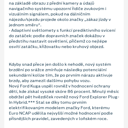
na základě obrazu z přední kamery a údajů
navigačního systému upozorní řidiče zvukovým i
vizuálním signálem, pokud na dálničním
nájezdu/sjezdu projede okolo značky „zákaz jízdy v
jednom směru“.
• Adaptivní světlomety s funkcí prediktivního svícení
do zatáček: podle dopravních značek dokážou v
předstihu nastavit osvětlení, přičemž co nejlépe
osvítí zatáčku, křižovatku nebo kruhový objezd.
Kdyby snad přece jen došlo k nehodě, nový systém
brzdění po srážce zmírňuje následky potenciální
sekundární kolize tím, že po prvním nárazu aktivuje
brzdy, aby zamezil dalšímu pohybu vozu.
Nový Ford Kuga uspěl rovněž v hodnocení ochrany
dětí, kde získal vysoké skóre 86 procent. Minulý měsíc
obdržel pět hvězdiček rovněž nový Ford Explorer Plug-
In Hybrid.*** Stal se díky tomu prvním
elektrifikovaným modelem značky Ford, kterému
Euro NCAP udělila nejvyšší možné hodnocení podle
přísnějších pravidel, zavedených v loňském roce.