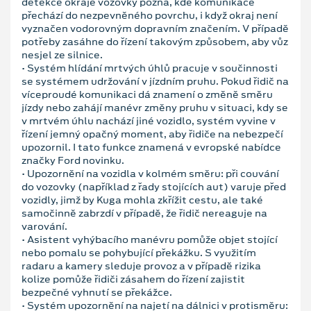
detekce okraje vozovky pozná, kde komunikace
přechází do nezpevněného povrchu, i když okraj není
vyznačen vodorovným dopravním značením. V případě
potřeby zasáhne do řízení takovým způsobem, aby vůz
nesjel ze silnice.
• Systém hlídání mrtvých úhlů pracuje v součinnosti
se systémem udržování v jízdním pruhu. Pokud řidič na
víceproudé komunikaci dá znamení o změně směru
jízdy nebo zahájí manévr změny pruhu v situaci, kdy se
v mrtvém úhlu nachází jiné vozidlo, systém vyvine v
řízení jemný opačný moment, aby řidiče na nebezpečí
upozornil. I tato funkce znamená v evropské nabídce
značky Ford novinku.
• Upozornění na vozidla v kolmém směru: při couvání
do vozovky (například z řady stojících aut) varuje před
vozidly, jimž by Kuga mohla zkřížit cestu, ale také
samočinně zabrzdí v případě, že řidič nereaguje na
varování.
• Asistent vyhýbacího manévru pomůže objet stojící
nebo pomalu se pohybující překážku. S využitím
radaru a kamery sleduje provoz a v případě rizika
kolize pomůže řidiči zásahem do řízení zajistit
bezpečné vyhnutí se překážce.
• Systém upozornění na najetí na dálnici v protisměru: