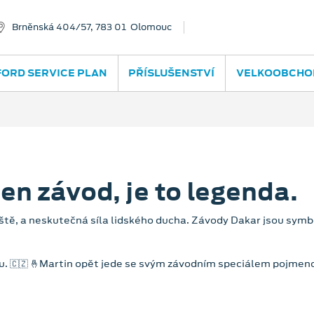
Brněnská 404/57, 783 01 Olomouc
FORD SERVICE PLAN
PŘÍSLUŠENSTVÍ
VELKOOBCHO
jen závod, je to legenda.
ště, a neskutečná síla lidského ducha. Závody Dakar jsou symb
u. 🇨🇿 🤞Martin opět jede se svým závodním speciálem pojme