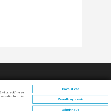
Povolit vše
žíváte, sdílíme se
ů konečných zákazníků
 důsledku toho, že
Povolit vybrané
mků (CGI) z digitálních modelů vozidel a generativní
Odmítnout