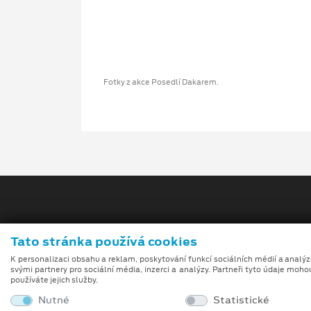
Fotky z akce Posedlí Dakarem.
Tato stránka používá cookies
K personalizaci obsahu a reklam, poskytování funkcí sociálních médií a analý
Obchodní podmínky
svými partnery pro sociální média, inzerci a analýzy. Partneři tyto údaje moho
používáte jejich služby.
Při tvorbě videí a obrázků na tomto webu je využívá
Nutné
Statistické
umělé inteligence (gen-AI).