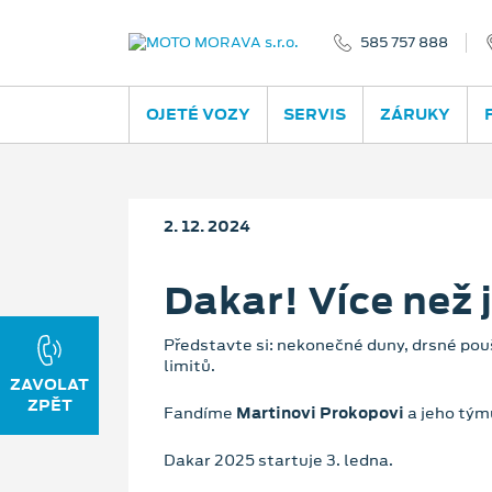
585 757 888
OJETÉ VOZY
SERVIS
ZÁRUKY
2. 12. 2024
Dakar! Více než 
Představte si: nekonečné duny, drsné pou
limitů.
ZAVOLAT
ZPĚT
Fandíme
Martinovi Prokopovi
a jeho tým
Dakar 2025 startuje 3. ledna.