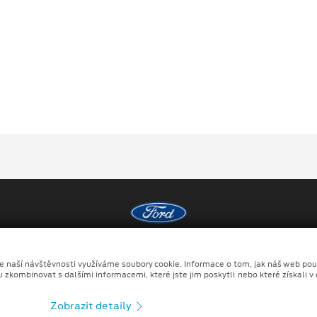
Copyright ©2026 MOTO MORAVA s.r.o.
ze naší návštěvnosti využíváme soubory cookie. Informace o tom, jak náš web pou
Ochrana osobních údajů
Prohlášení o zpracování údaj
u zkombinovat s dalšími informacemi, které jste jim poskytli nebo které získali v
no kombinace tradičních fotografií či videí, počítačem generovaných sní
Zobrazit detaily