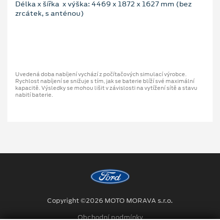
Délka x šířka x výška: 4469 x 1872 x 1627 mm (bez
zrcátek, s anténou)
Uvedená doba nabíjení vychází z počítačových simulací výrobce.
Rychlost nabíjení se snižuje s tím, jak se baterie blíží své maximální
kapacitě. Výsledky se mohou lišit v závislosti na vytížení sítě a stavu
nabití baterie.
Copyright ©2026 MOTO MORAVA s.r.o.
Obchodní podmínky