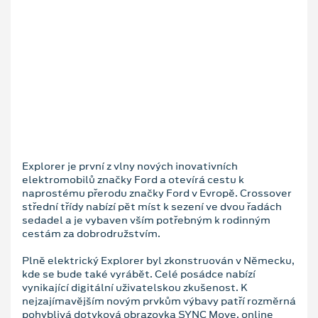
Explorer je první z vlny nových inovativních
elektromobilů značky Ford a otevírá cestu k
naprostému přerodu značky Ford v Evropě. Crossover
střední třídy nabízí pět míst k sezení ve dvou řadách
sedadel a je vybaven vším potřebným k rodinným
cestám za dobrodružstvím.
Plně elektrický Explorer byl zkonstruován v Německu,
kde se bude také vyrábět. Celé posádce nabízí
vynikající digitální uživatelskou zkušenost. K
nejzajímavějším novým prvkům výbavy patří rozměrná
pohyblivá dotyková obrazovka SYNC Move, online