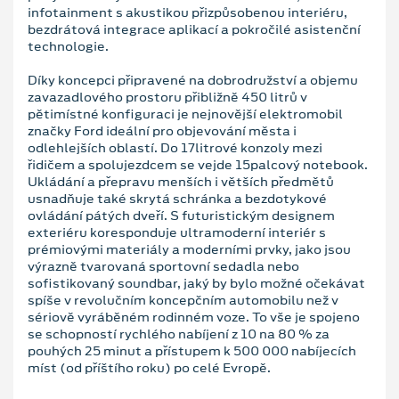
infotainment s akustikou přizpůsobenou interiéru,
bezdrátová integrace aplikací a pokročilé asistenční
technologie.
Díky koncepci připravené na dobrodružství a objemu
zavazadlového prostoru přibližně 450 litrů v
pětimístné konfiguraci je nejnovější elektromobil
značky Ford ideální pro objevování města i
odlehlejších oblastí. Do 17litrové konzoly mezi
řidičem a spolujezdcem se vejde 15palcový notebook.
Ukládání a přepravu menších i větších předmětů
usnadňuje také skrytá schránka a bezdotykové
ovládání pátých dveří. S futuristickým designem
exteriéru koresponduje ultramoderní interiér s
prémiovými materiály a moderními prvky, jako jsou
výrazně tvarovaná sportovní sedadla nebo
sofistikovaný soundbar, jaký by bylo možné očekávat
spíše v revolučním koncepčním automobilu než v
sériově vyráběném rodinném voze. To vše je spojeno
se schopností rychlého nabíjení z 10 na 80 % za
pouhých 25 minut a přístupem k 500 000 nabíjecích
míst (od příštího roku) po celé Evropě.