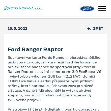
19. 5. 2022
ZPĚT
Ford Ranger Raptor
Sportovní varianta Fordu Ranger, nejprodávanějšího
pick-upu v Evropě, vznikla v režii Ford Performance
pro skutečné nadšence do sportovní jízdy v terénu.
Ranger Raptor se pyšní se motorem 3.0 EcoBoost V6
Twin-Turbo s výkonem 288 koní (212 kW), tlumiči
FOX® Live Valve a sedmi přepínatelnými jízdními
režimy, které optimalizují chování vozu pro různé
situace. V dané třídě ojedinělý je výfuk s aktivní
klapkou, umožňující nabídnout čtyři různé módy
zvukového projevu.
Přístrojový štít je plně digitální, tvoří ho obrazovka o