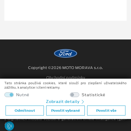
Copyright ©2026 MOTO MORAVA s.r.o.
Obchodní podmínky
Tato stránka používá cookies, které slouží pro zlepšení uživatelského
Ochrana osobních údajů
zážitku, k analytice i cílení reklamy.
Nutné
Statistické
Prohlášení o zpracování údajů konečných zákazníků
Zobrazit detaily
Při tvorbě videí a obrázků na tomto webu je využíváno kombinace
Odmítnout
Povolit vybrané
Povolit vše
tradičních fotografií či videí, počítačem generovaných snímků (CGI)
z digitálních modelů vozidel a generativní umělé inteligence (gen-
AI).