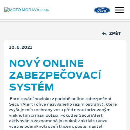
ZPĚT
10. 6. 2021
NOVÝ ONLINE
ZABEZPEČOVACÍ
SYSTÉM
Ford zavádí novinku v podobě online zabezpečení
SecuriAlert (dříve nazývaného režim ostrahy), které
zvyšuje míru ochrany vozu před neautorizovaným
vniknutím či manipulací. Pokud je SecuriAlert
aktivován a zaznamená jakoukoliv aktivitu vozu
včetně odemknutí dveří klíčem, pošle majiteli