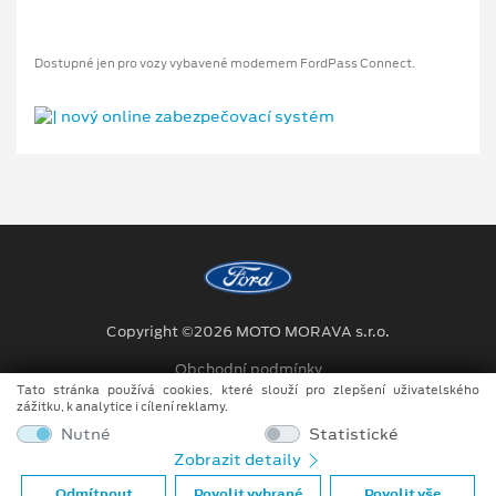
Dostupné jen pro vozy vybavené modemem FordPass Connect.
Copyright ©2026 MOTO MORAVA s.r.o.
Obchodní podmínky
Tato stránka používá cookies, které slouží pro zlepšení uživatelského
Ochrana osobních údajů
zážitku, k analytice i cílení reklamy.
Nutné
Statistické
Prohlášení o zpracování údajů konečných zákazníků
Zobrazit detaily
Při tvorbě videí a obrázků na tomto webu je využíváno kombinace
Odmítnout
Povolit vybrané
Povolit vše