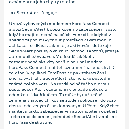
oznámení na jeho chytrý telefon.
Jak SecuriAlert funguje
U vozů vybavených modemem FordPass Connect
slouží SecuriAlert k doplňkovému zabezpečení vozu,
když ho majitel nemá na očích. Funkci lze kdykoliv
snadno zapnout i vypnout prostřednictvím mobilní
aplikace FordPass. Jakmile je aktivován, detekuje
SecuriAlert pokusy o vniknutí pomocí senzorů, jimiž je
automobil už vybaven. V případě jakékoliv
zaznamenané aktivity odešle palubní modem
FordPass Connect majiteli oznámení na jeho chytrý
telefon. V aplikaci FordPass se pak zobrazí čas i
příčina výstrahy SecuriAlert, stejně jako poslední
známá poloha vozu. Na rozdíl od běžného alarmu
pošle SecuriAlert oznámení i v případě pokusu o
odemknutí dveří klíčem. To může být užitečné
zejména v situacích, kdy se zloději pokoušejí do vozu
dostat odcizeným či naklonovaným klíčem. Když chce
majitel s takto zabezpečeným automobilem opět jet,
třeba ráno do práce, jednoduše SecuriAlert v aplikaci
FordPass deaktivuje.