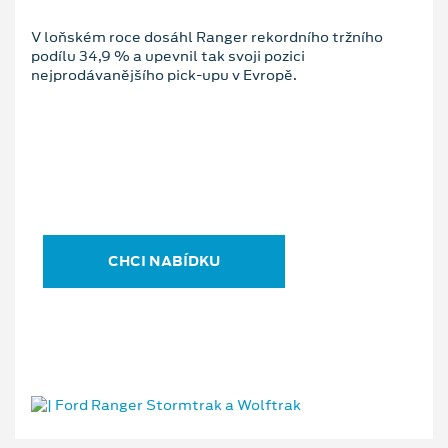
V loňském roce dosáhl Ranger rekordního tržního
podílu 34,9 % a upevnil tak svoji pozici
nejprodávanějšího pick-upu v Evropě.
CHCI NABÍDKU