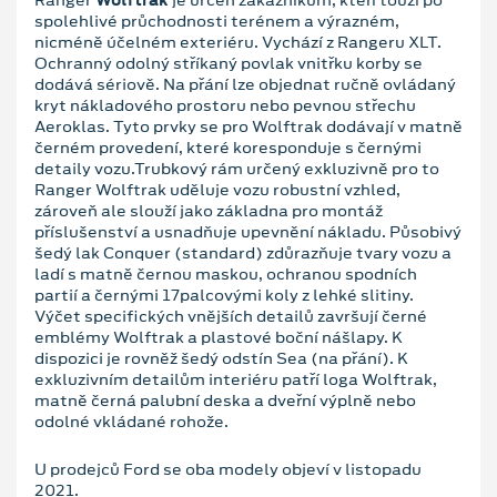
spolehlivé průchodnosti terénem a výrazném,
nicméně účelném exteriéru. Vychází z Rangeru XLT.
Ochranný odolný stříkaný povlak vnitřku korby se
dodává sériově. Na přání lze objednat ručně ovládaný
kryt nákladového prostoru nebo pevnou střechu
Aeroklas. Tyto prvky se pro Wolftrak dodávají v matně
černém provedení, které koresponduje s černými
detaily vozu.Trubkový rám určený exkluzivně pro to
Ranger Wolftrak uděluje vozu robustní vzhled,
zároveň ale slouží jako základna pro montáž
příslušenství a usnadňuje upevnění nákladu. Působivý
šedý lak Conquer (standard) zdůrazňuje tvary vozu a
ladí s matně černou maskou, ochranou spodních
partií a černými 17palcovými koly z lehké slitiny.
Výčet specifických vnějších detailů završují černé
emblémy Wolftrak a plastové boční nášlapy. K
dispozici je rovněž šedý odstín Sea (na přání). K
exkluzivním detailům interiéru patří loga Wolftrak,
matně černá palubní deska a dveřní výplně nebo
odolné vkládané rohože.
U prodejců Ford se oba modely objeví v listopadu
2021.