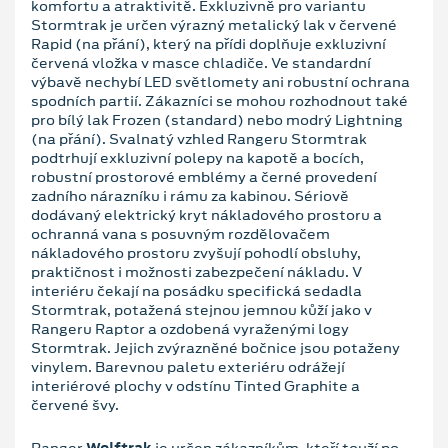
komfortu a atraktivitě. Exkluzivně pro variantu
Stormtrak je určen výrazný metalický lak v červené
Rapid (na přání), který na přídi doplňuje exkluzivní
červená vložka v masce chladiče. Ve standardní
výbavě nechybí LED světlomety ani robustní ochrana
spodních partií. Zákazníci se mohou rozhodnout také
pro bílý lak Frozen (standard) nebo modrý Lightning
(na přání). Svalnatý vzhled Rangeru Stormtrak
podtrhují exkluzivní polepy na kapotě a bocích,
robustní prostorové emblémy a černé provedení
zadního nárazníku i rámu za kabinou. Sériově
dodávaný elektrický kryt nákladového prostoru a
ochranná vana s posuvným rozdělovačem
nákladového prostoru zvyšují pohodlí obsluhy,
praktičnost i možnosti zabezpečení nákladu. V
interiéru čekají na posádku specifická sedadla
Stormtrak, potažená stejnou jemnou kůží jako v
Rangeru Raptor a ozdobená vyraženými logy
Stormtrak. Jejich zvýrazněné bočnice jsou potaženy
vinylem. Barevnou paletu exteriéru odrážejí
interiérové plochy v odstínu Tinted Graphite a
červené švy.
Ranger
Wolftrak
je určen zákazníkům, kteří touží po