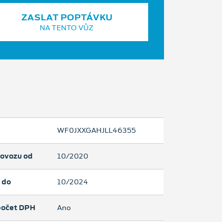
ZASLAT POPTÁVKU
NA TENTO VŮZ
WF0JXXGAHJLL46355
rovozu od
10/2020
 do
10/2024
očet DPH
Ano