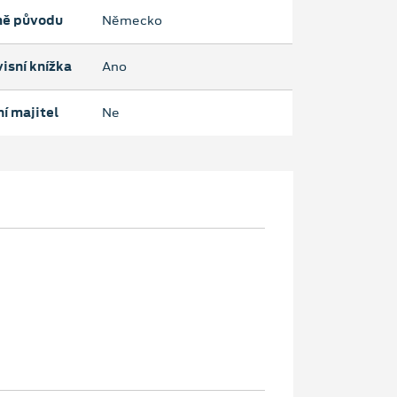
ě původu
Německo
isní knížka
Ano
í majitel
Ne