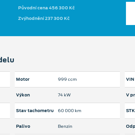
Původní cena 456 300 Kč
Zvýhodnění 237 300 Kč
delu
Motor
999 ccm
VIN
Výkon
74 kW
V p
Stav tachometru
60 000 km
STK
Palivo
Benzin
Odp