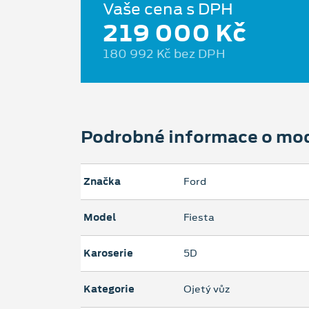
Vaše cena s DPH
219 000 Kč
180 992 Kč bez DPH
Podrobné informace o mo
Značka
Ford
Model
Fiesta
Karoserie
5D
Kategorie
Ojetý vůz