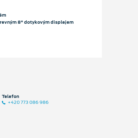
tém
arevným 8" dotykovým displejem
Telefon
+420 773 086 986