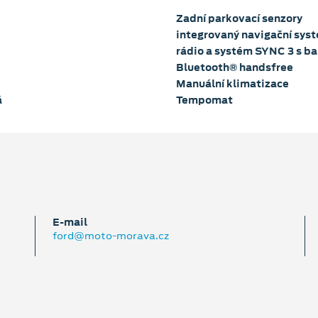
Zadní parkovací senzory
integrovaný navigační sys
rádio a systém SYNC 3 s b
Bluetooth® handsfree
Manuální klimatizace
á
Tempomat
E‑mail
ford@moto-morava.cz