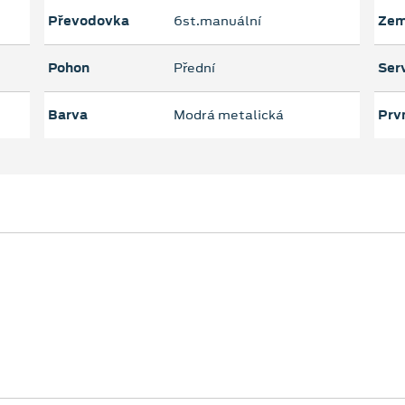
Převodovka
6st.manuální
Zem
Pohon
Přední
Serv
Barva
Modrá metalická
Prvn