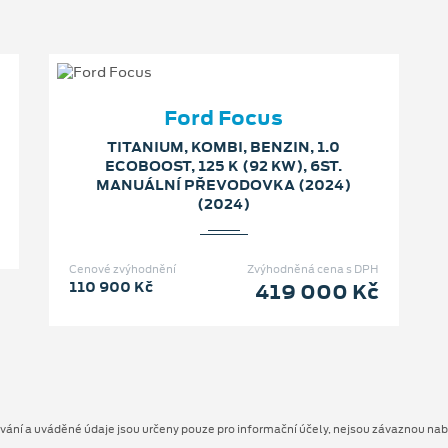
Ford Focus
TITANIUM, KOMBI, BENZIN, 1.0
ECOBOOST, 125 K (92 KW), 6ST.
MANUÁLNÍ PŘEVODOVKA (2024)
(2024)
Cenové zvýhodnění
Zvýhodněná cena s DPH
110 900 Kč
419 000 Kč
ování a uváděné údaje jsou určeny pouze pro informační účely, nejsou závaznou na