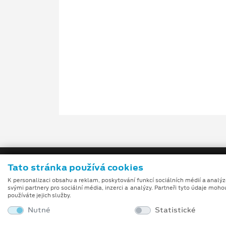
Tato stránka používá cookies
K personalizaci obsahu a reklam, poskytování funkcí sociálních médií a analý
svými partnery pro sociální média, inzerci a analýzy. Partneři tyto údaje moho
používáte jejich služby.
Nutné
Statistické
Obchodní podmínky