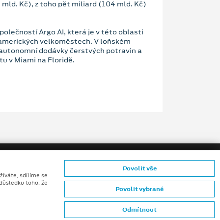
 mld. Kč), z toho pět miliard (104 mld. Kč)
olečností Argo AI, která je v této oblasti
 amerických velkoměstech. V loňském
 autonomní dodávky čerstvých potravin a
tu v Miami na Floridě.
Povolit vše
žíváte, sdílíme se
 důsledku toho, že
Povolit vybrané
ů konečných zákazníků
Odmítnout