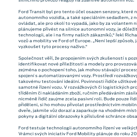
Ford Transit byl pro tento účel osazen senzory, které
autonomního vozidla, a také speciálním sedadlem, z n
ovládat, ale pro okolí to vypadá, jako by za volantem 
plánujeme přivést na silnice autonomní vozy, je důle
technologii, ale i na firmy našich zákazníků,“ řekl Ric
vozů a mobility ve Ford of Europe. „Není lepší způsob,
vyzkoušet tyto procesy naživo.“
Společnost věří, že propojením svých zkušeností s pozn
identifikovat nové příležitosti a modely pro provozová
zejména o pochopení toho, jak mohou stávající proces
spojení s automatizovanými vozy. Prostředí rozvážkov
takovému testování ideální. Povinnosti řidiče užitko
samotné řízení vozu. V rozvážkových či logistických pr
tříděním či nakládáním zboží, ručním předáváním zás
nicméně řidič zaujme zcela pasivní roli. Bude pouze řídi
přiděleni, si ho mohou přivolat prostřednictvím mobil
dveře, jakmile vůz dorazí a zaparkuje na vhodném míst
pokyny a digitální obrazovky k příslušné schránce obsah
Ford testuje technologii autonomního řízení ve velký
Vrámci svých iniciativ Ford Mobility plánuje do roku 