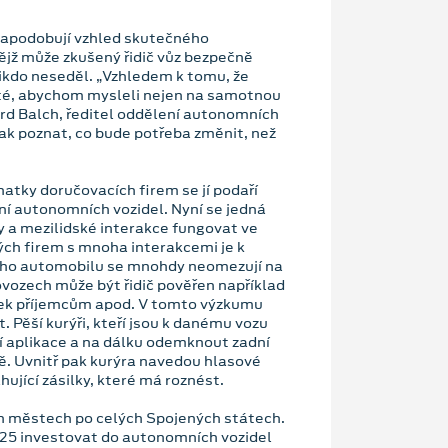
 napodobují vzhled skutečného
ějž může zkušený řidič vůz bezpečně
nikdo neseděl. „Vzhledem k tomu, že
žité, abychom mysleli nejen na samotnou
hard Balch, ředitel oddělení autonomních
 jak poznat, co bude potřeba změnit, než
atky doručovacích firem se jí podaří
ní autonomních vozidel. Nyní se jedná
y a mezilidské interakce fungovat ve
ých firem s mnoha interakcemi je k
vého automobilu se mnohdy neomezují na
ovozech může být řidič pověřen například
ilek příjemcům apod. V tomto výzkumu
t. Pěší kurýři, kteří jsou k danému vozu
ní aplikace a na dálku odemknout zadní
ě. Uvnitř pak kurýra navedou hlasové
ující zásilky, které má roznést.
ch městech po celých Spojených státech.
2025 investovat do autonomních vozidel