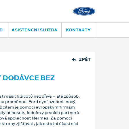
D
ASISTENČNÍ SLUŽBA
KONTAKTY
ZPĚT
Y DODÁVCE BEZ
tí našich životů než dříve – ale způsob,
nou proměnou. Ford nyní oznámil nový
ž cílem je pomoci evropským firmám
ly přínosné. Jedním z prvních partnerů
žková společnost Hermes. Za pomoci
trany zjišťovat, jak ostatní účastníci