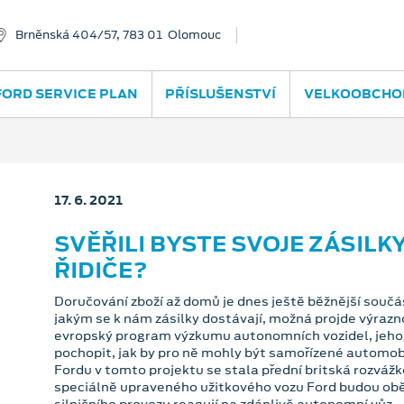
Brněnská 404/57, 783 01 Olomouc
FORD SERVICE PLAN
PŘÍSLUŠENSTVÍ
VELKOOBCHO
17. 6. 2021
SVĚŘILI BYSTE SVOJE ZÁSILK
ŘIDIČE?
Doručování zboží až domů je dnes ještě běžnější součás
jakým se k nám zásilky dostávají, možná projde výraz
evropský program výzkumu autonomních vozidel, jeho
pochopit, jak by pro ně mohly být samořízené automobi
Fordu v tomto projektu se stala přední britská rozvá
speciálně upraveného užitkového vozu Ford budou obě s
silničního provozu reagují na zdánlivě autonomní vůz.