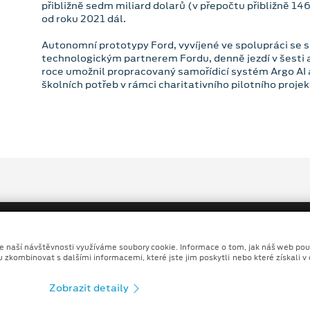
přibližně sedm miliard dolarů (v přepočtu přibližně 146
od roku 2021 dál.
Autonomní prototypy Ford, vyvíjené ve spolupráci se sp
technologickým partnerem Fordu, denně jezdí v šesti
roce umožnil propracovaný samořídicí systém Argo AI
školních potřeb v rámci charitativního pilotního projek
ze naší návštěvnosti využíváme soubory cookie. Informace o tom, jak náš web pou
u zkombinovat s dalšími informacemi, které jste jim poskytli nebo které získali v
Copyright ©2026 MOTO MORAVA s.r.o.
Zobrazit detaily
Ochrana osobních údajů
Prohlášení o zpracování údaj